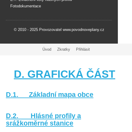
Fotodokumentace
© 2010 - 2025 Provozovatel www.povodnoveplany.cz
Úvod
Zkratky
Přihlásit
D. GRAFICKÁ ČÁST
D.1. Základní mapa obce
D.2. Hlásné profily a
srážkoměrné stanice