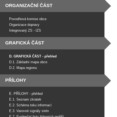
ORGANIZAČNÍ ČÁST
Povodňová komise obce
Organizace dopravy
Integrovaný ZS - IZS
GRAFICKÁ ČÁST
D. GRAFICKÁ ČÁST - přehled
D.1. Základní mapa obce
D.2. Mapa regionu
PŘÍLOHY
E. PŘÍLOHY - přehled
E.1. Seznam zkratek
E.2. Schéma toku informací
E.3. Varovné signály sirén
E.7. Evidenční listy hlásných profilů