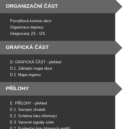
ORGANIZAČNÍ ČÁST
Povodňová komise obce
Organizace dopravy
Integrovaný ZS - IZS
GRAFICKÁ ČÁST
D. GRAFICKÁ ČÁST - přehled
D.1. Základní mapa obce
D.2. Mapa regionu
PŘÍLOHY
E. PŘÍLOHY - přehled
E.1. Seznam zkratek
E.2. Schéma toku informací
E.3. Varovné signály sirén
E.7. Evidenční listy hlásných profilů