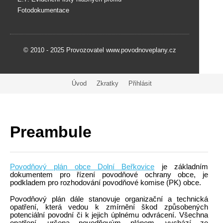
Fotodokumentace
© 2010 - 2025 Provozovatel www.povodnoveplany.cz
Úvod
Zkratky
Přihlásit
Preambule
Povodňový plán obce Dolní Beřkovice
je základním
dokumentem pro řízení povodňové ochrany obce, je
podkladem pro rozhodování povodňové komise (PK) obce.
Povodňový plán dále stanovuje organizační a technická
opatření, která vedou k zmírnění škod způsobených
potenciální povodní či k jejich úplnému odvrácení. Všechna
opatření, určena povodňovým plánem, vychází ze