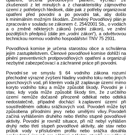
zkušeností z let minulých a z charakteristiky zájmového
území z potřebných hledisek, dále pak z potřeby organizovat
opatření před povodní a po povodni tak, aby došlo
k minimálním možným škodám. Zmíněný Povodňový plán je
zpracován v souladu se zákonem č. 254/2001 Sb., o vodách
a o změně některých zákonů (vodní zákon), ve znění
pozdějších předpisů (dále jen „vodní zákon“), a odvětvovou
technickou normou vodního hospodářství TNV 75 2931.
Povodňová komise je určena starostou obce a schválena
jejím zastupitelstvem. Členové povodňové komise dohlíží na
plnění preventivních protipovodňových opatření a organizují
nezbytné zabezpečovací a záchranné práce při povodni.
Povodní se ve smyslu § 64 vodního zákona rozumí
přechodné výrazné zvýšení hladiny vodního toku nebo jiných
povrchových vod, při kterém voda již zaplavuje území mimo
koryto vodního toku a může způsobit škody. Povodní je i
stav, kdy voda může způsobit škody tím, že z určitého
území nemůže dočasně přirozeně odtékat nebo odtéká
nedostatečně, případně dochází k zaplavení území při
soustředěném odtoku srážkových vod. Povodeň může být
způsobena přírodními jevy nebo umělými vlivy. Povodeň
začíná vyhlášením druhého nebo třetího stupně povodňové
aktivity. Povodní je rovněž situace, při níž nebyl vyhlášen
druhý nebo třetí stupeň povodňové aktivity, ale stav nebo
průtok vody v příslušném profilu nebo srážka dosáhla