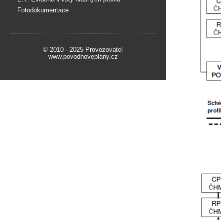
Fotodokumentace
© 2010 - 2025 Provozovatel
www.povodnoveplany.cz