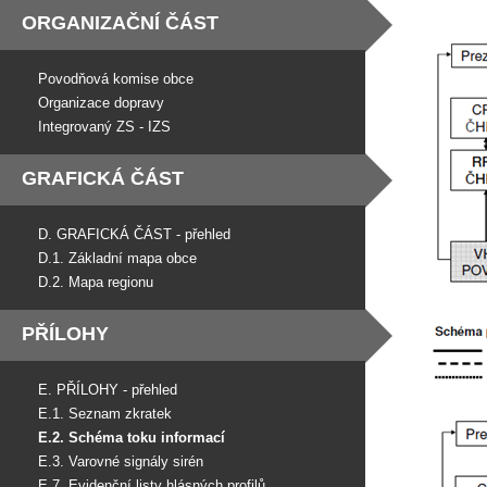
ORGANIZAČNÍ ČÁST
Povodňová komise obce
Organizace dopravy
Integrovaný ZS - IZS
GRAFICKÁ ČÁST
D. GRAFICKÁ ČÁST - přehled
D.1. Základní mapa obce
D.2. Mapa regionu
PŘÍLOHY
E. PŘÍLOHY - přehled
E.1. Seznam zkratek
E.2. Schéma toku informací
E.3. Varovné signály sirén
E.7. Evidenční listy hlásných profilů